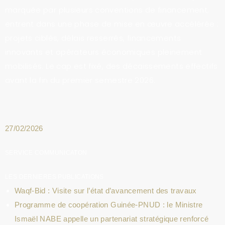
marquée par plusieurs conventions de financement,
entrent dans une phase de mise en œuvre accélérée :
projets ciblés, délais resserrés, financements
innovants et opérateurs économiques pleinement
mobilisés. Le cap est fixé, des décaissements effectifs
avant la fin du premier semestre 2026.
27/02/2026
SERVICE COMMUNICATON
LES DERNIERES PUBLICATIONS
Waqf-Bid : Visite sur l’état d’avancement des travaux
Programme de coopération Guinée-PNUD : le Ministre
Ismaël NABE appelle un partenariat stratégique renforcé