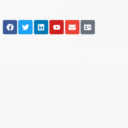
Email: contact@mpci.gov.gn
Tel. : +224 612 36 36 26
© 2022 – Ministère du
Plan, de la Coopération
– Réalisé par
Internationale et du Développement
l’ANDE