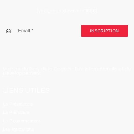
[ycd_countdown id=11686]
INSCRIPTION
Ministre du Plan, de la Coopération Internationale et du
Développement
LIENS UTILES
La Présidence
La Primature
Le Gouvernement
Les Institutions