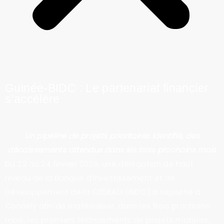
Guinée-BIDC : Le partenariat financier
s’accélère
Un pipeline de projets prioritaires identifié, des
décaissements attendus dans les trois prochains mois
Du 22 au 24 février 2026, une délégation de haut
niveau de la Banque d’Investissement et de
Développement de la CEDEAO (BIDC) a séjourné à
Conakry afin de matérialiser, dans les trois prochains
mois, les premiers financements de projets matures,