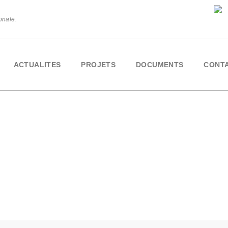
onale.
La refondat
ACTUALITES
PROJETS
DOCUMENTS
CONT