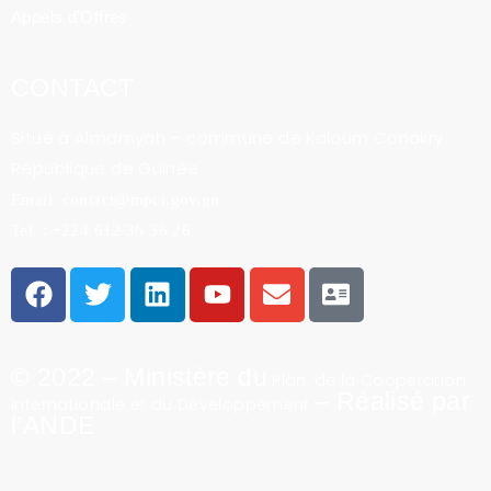
Appels d’Offres
CONTACT
Situé à Almamyah – commune de Kaloum Conakry
République de Guinée
Email: contact@mpci.gov.gn
Tel. : +224 612 36 36 26
© 2022 – Ministère du
Plan, de la Coopération
– Réalisé par
Internationale et du Développement
l’ANDE