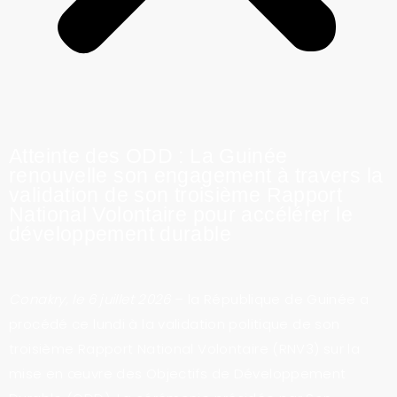
Atteinte des ODD : La Guinée
renouvelle son engagement à travers la
validation de son troisième Rapport
National Volontaire pour accélérer le
développement durable
Conakry, le 6 juillet 2026
– la République de Guinée a
procédé ce lundi à la validation politique de son
troisième Rapport National Volontaire (RNV3) sur la
mise en œuvre des Objectifs de Développement