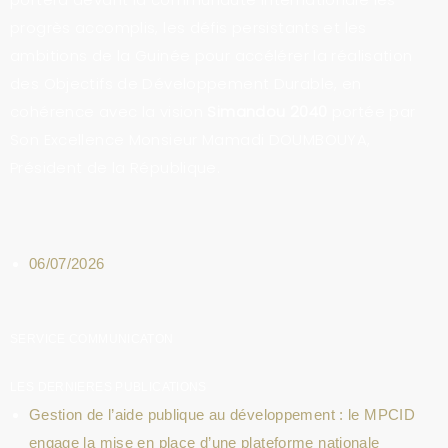
progrès accomplis, les défis persistants et les
ambitions de la Guinée pour accélérer la réalisation
des Objectifs de Développement Durable, en
cohérence avec la vision
Simandou 2040
portée par
Son Excellence Monsieur Mamadi DOUMBOUYA,
Président de la République.
06/07/2026
SERVICE COMMUNICATON
LES DERNIERES PUBLICATIONS
Gestion de l’aide publique au développement : le MPCID
engage la mise en place d’une plateforme nationale