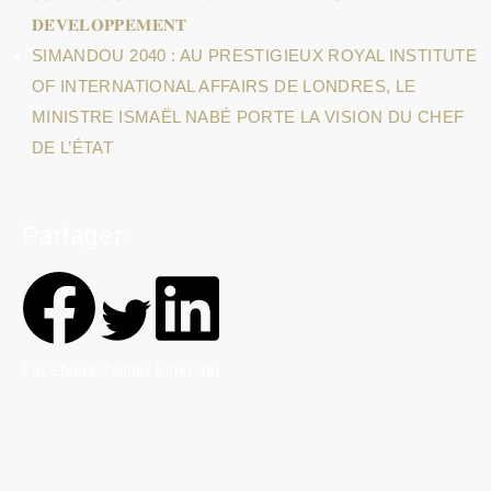
𝐃𝐄́𝐕𝐄𝐋𝐎𝐏𝐏𝐄𝐌𝐄𝐍𝐓
SIMANDOU 2040 : AU PRESTIGIEUX ROYAL INSTITUTE
OF INTERNATIONAL AFFAIRS DE LONDRES, LE
MINISTRE ISMAËL NABÉ PORTE LA VISION DU CHEF
DE L’ÉTAT
Partager:
Facebook
Twitter
LinkedIn