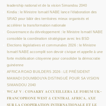
leadership national et de la vision Simandou 2040
Kindia : le Ministre Ismaël NABE lance l’élaboration des
SRAD pour bâtir des territoires mieux organisés et
accélérer la transformation nationale
Gouvernance du développement : le Ministre Ismaël NABE
consolide la coordination stratégique avec les BSD
Elections législatives et communales 2026 : le Ministre
Ismaël NABE accomplit son devoir civique et appelle à une
forte mobilisation citoyenne pour consolider la démocratie
guinéenne
AFRICA ROAD BUILDERS 2026 : LE PRÉSIDENT
MAMADI DOUMBOUYA DISTINGUÉ POUR SA VISION
SIMANDOU 2040
𝐖𝐂𝐀𝐅 𝐕 : 𝐂𝐎𝐍𝐀𝐊𝐑𝐘 𝐀𝐂𝐂𝐔𝐄𝐈𝐋𝐋𝐄𝐑𝐀 𝐋𝐄 𝐅𝐎𝐑𝐔𝐌 𝐔𝐊–
𝐅𝐑𝐀𝐍𝐂𝐎𝐏𝐇𝐎𝐍𝐄 𝐖𝐄𝐒𝐓 & 𝐂𝐄𝐍𝐓𝐑𝐀𝐋 𝐀𝐅𝐑𝐈𝐂𝐀, 𝐀𝐗𝐄́
𝐒𝐔𝐑 𝐋𝐀 𝐂𝐎𝐎𝐏𝐄́𝐑𝐀𝐓𝐈𝐎𝐍 𝐈𝐍𝐓𝐄𝐑𝐍𝐀𝐓𝐈𝐎𝐍𝐀𝐋𝐄 𝐄𝐓 𝐋𝐄