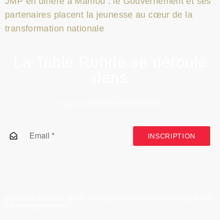
JMP en différé à Mamou : le Gouvernement et ses
partenaires placent la jeunesse au cœur de la
transformation nationale
La Table Ronde se déroule
dans
[ycd_countdown id=11686]
INSCRIPTION
Ministre du Plan, de la Coopération Internationale et du
Développement