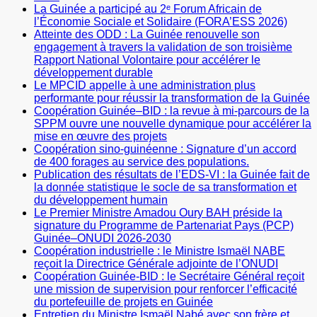
La Guinée a participé au 2ᵉ Forum Africain de
l’Économie Sociale et Solidaire (FORA’ESS 2026)
Atteinte des ODD : La Guinée renouvelle son
engagement à travers la validation de son troisième
Rapport National Volontaire pour accélérer le
développement durable
Le MPCID appelle à une administration plus
performante pour réussir la transformation de la Guinée
Coopération Guinée–BID : la revue à mi-parcours de la
SPPM ouvre une nouvelle dynamique pour accélérer la
mise en œuvre des projets
Coopération sino-guinéenne : Signature d’un accord
de 400 forages au service des populations.
Publication des résultats de l’EDS-VI : la Guinée fait de
la donnée statistique le socle de sa transformation et
du développement humain
Le Premier Ministre Amadou Oury BAH préside la
signature du Programme de Partenariat Pays (PCP)
Guinée–ONUDI 2026-2030
Coopération industrielle : le Ministre Ismaël NABE
reçoit la Directrice Générale adjointe de l’ONUDI
Coopération Guinée-BID : le Secrétaire Général reçoit
une mission de supervision pour renforcer l’efficacité
du portefeuille de projets en Guinée
Entretien du Ministre Ismaël Nabé avec son frère et