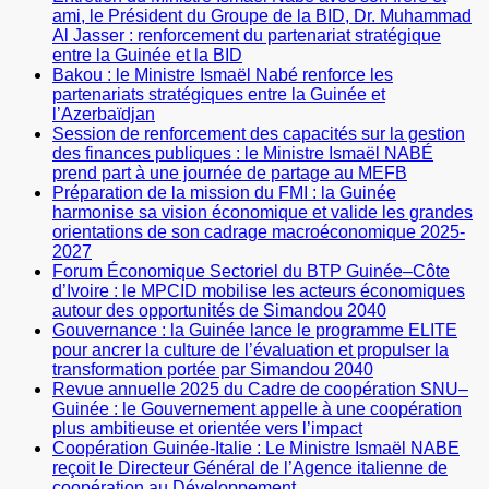
ami, le Président du Groupe de la BID, Dr. Muhammad
Al Jasser : renforcement du partenariat stratégique
entre la Guinée et la BID
Bakou : le Ministre Ismaël Nabé renforce les
partenariats stratégiques entre la Guinée et
l’Azerbaïdjan
Session de renforcement des capacités sur la gestion
des finances publiques : le Ministre Ismaël NABÉ
prend part à une journée de partage au MEFB
Préparation de la mission du FMI : la Guinée
harmonise sa vision économique et valide les grandes
orientations de son cadrage macroéconomique 2025-
2027
Forum Économique Sectoriel du BTP Guinée–Côte
d’Ivoire : le MPCID mobilise les acteurs économiques
autour des opportunités de Simandou 2040
Gouvernance : la Guinée lance le programme ELITE
pour ancrer la culture de l’évaluation et propulser la
transformation portée par Simandou 2040
Revue annuelle 2025 du Cadre de coopération SNU–
Guinée : le Gouvernement appelle à une coopération
plus ambitieuse et orientée vers l’impact
Coopération Guinée-Italie : Le Ministre Ismaël NABE
reçoit le Directeur Général de l’Agence italienne de
coopération au Développement