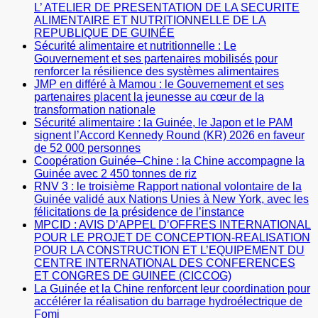
L’ ATELIER DE PRESENTATION DE LA SECURITE
ALIMENTAIRE ET NUTRITIONNELLE DE LA
REPUBLIQUE DE GUINÉE
Sécurité alimentaire et nutritionnelle : Le
Gouvernement et ses partenaires mobilisés pour
renforcer la résilience des systèmes alimentaires
JMP en différé à Mamou : le Gouvernement et ses
partenaires placent la jeunesse au cœur de la
transformation nationale
Sécurité alimentaire : la Guinée, le Japon et le PAM
signent l’Accord Kennedy Round (KR) 2026 en faveur
de 52 000 personnes
Coopération Guinée–Chine : la Chine accompagne la
Guinée avec 2 450 tonnes de riz
RNV 3 : le troisième Rapport national volontaire de la
Guinée validé aux Nations Unies à New York, avec les
félicitations de la présidence de l’instance
MPCID : AVIS D’APPEL D’OFFRES INTERNATIONAL
POUR LE PROJET DE CONCEPTION-REALISATION
POUR LA CONSTRUCTION ET L’EQUIPEMENT DU
CENTRE INTERNATIONAL DES CONFERENCES
ET CONGRES DE GUINEE (CICCOG)
La Guinée et la Chine renforcent leur coordination pour
accélérer la réalisation du barrage hydroélectrique de
Fomi