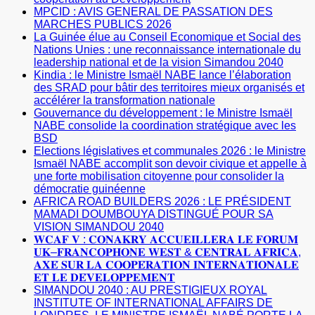
MPCID : AVIS GENERAL DE PASSATION DES
MARCHES PUBLICS 2026
La Guinée élue au Conseil Economique et Social des
Nations Unies : une reconnaissance internationale du
leadership national et de la vision Simandou 2040
Kindia : le Ministre Ismaël NABE lance l’élaboration
des SRAD pour bâtir des territoires mieux organisés et
accélérer la transformation nationale
Gouvernance du développement : le Ministre Ismaël
NABE consolide la coordination stratégique avec les
BSD
Elections législatives et communales 2026 : le Ministre
Ismaël NABE accomplit son devoir civique et appelle à
une forte mobilisation citoyenne pour consolider la
démocratie guinéenne
AFRICA ROAD BUILDERS 2026 : LE PRÉSIDENT
MAMADI DOUMBOUYA DISTINGUÉ POUR SA
VISION SIMANDOU 2040
𝐖𝐂𝐀𝐅 𝐕 : 𝐂𝐎𝐍𝐀𝐊𝐑𝐘 𝐀𝐂𝐂𝐔𝐄𝐈𝐋𝐋𝐄𝐑𝐀 𝐋𝐄 𝐅𝐎𝐑𝐔𝐌
𝐔𝐊–𝐅𝐑𝐀𝐍𝐂𝐎𝐏𝐇𝐎𝐍𝐄 𝐖𝐄𝐒𝐓 & 𝐂𝐄𝐍𝐓𝐑𝐀𝐋 𝐀𝐅𝐑𝐈𝐂𝐀,
𝐀𝐗𝐄́ 𝐒𝐔𝐑 𝐋𝐀 𝐂𝐎𝐎𝐏𝐄́𝐑𝐀𝐓𝐈𝐎𝐍 𝐈𝐍𝐓𝐄𝐑𝐍𝐀𝐓𝐈𝐎𝐍𝐀𝐋𝐄
𝐄𝐓 𝐋𝐄 𝐃𝐄́𝐕𝐄𝐋𝐎𝐏𝐏𝐄𝐌𝐄𝐍𝐓
SIMANDOU 2040 : AU PRESTIGIEUX ROYAL
INSTITUTE OF INTERNATIONAL AFFAIRS DE