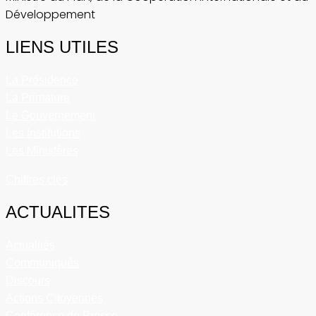
Développement
LIENS UTILES
La Présidence
La Primature
Le Gouvernement
Les Institutions
Les Ministères
Chiffres clés
ACTUALITES
Actualités
Communiqués
Discours
Actions Citoyennes
Conférence de Presse