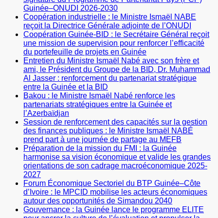
Guinée–ONUDI 2026-2030
Coopération industrielle : le Ministre Ismaël NABE
reçoit la Directrice Générale adjointe de l’ONUDI
Coopération Guinée-BID : le Secrétaire Général reçoit
une mission de supervision pour renforcer l’efficacité
du portefeuille de projets en Guinée
Entretien du Ministre Ismaël Nabé avec son frère et
ami, le Président du Groupe de la BID, Dr. Muhammad
Al Jasser : renforcement du partenariat stratégique
entre la Guinée et la BID
Bakou : le Ministre Ismaël Nabé renforce les
partenariats stratégiques entre la Guinée et
l’Azerbaïdjan
Session de renforcement des capacités sur la gestion
des finances publiques : le Ministre Ismaël NABÉ
prend part à une journée de partage au MEFB
Préparation de la mission du FMI : la Guinée
harmonise sa vision économique et valide les grandes
orientations de son cadrage macroéconomique 2025-
2027
Forum Économique Sectoriel du BTP Guinée–Côte
d’Ivoire : le MPCID mobilise les acteurs économiques
autour des opportunités de Simandou 2040
Gouvernance : la Guinée lance le programme ELITE