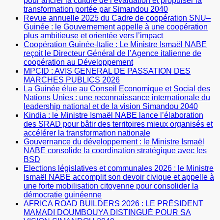
pour ancrer la culture de l’évaluation et propulser la
transformation portée par Simandou 2040
Revue annuelle 2025 du Cadre de coopération SNU–
Guinée : le Gouvernement appelle à une coopération
plus ambitieuse et orientée vers l’impact
Coopération Guinée-Italie : Le Ministre Ismaël NABE
reçoit le Directeur Général de l’Agence italienne de
coopération au Développement
MPCID : AVIS GENERAL DE PASSATION DES
MARCHES PUBLICS 2026
La Guinée élue au Conseil Economique et Social des
Nations Unies : une reconnaissance internationale du
leadership national et de la vision Simandou 2040
Kindia : le Ministre Ismaël NABE lance l’élaboration
des SRAD pour bâtir des territoires mieux organisés et
accélérer la transformation nationale
Gouvernance du développement : le Ministre Ismaël
NABE consolide la coordination stratégique avec les
BSD
Elections législatives et communales 2026 : le Ministre
Ismaël NABE accomplit son devoir civique et appelle à
une forte mobilisation citoyenne pour consolider la
démocratie guinéenne
AFRICA ROAD BUILDERS 2026 : LE PRÉSIDENT
MAMADI DOUMBOUYA DISTINGUÉ POUR SA