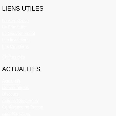
LIENS UTILES
La Présidence
La Primature
Le Gouvernement
Les Institutions
Les Ministères
Chiffres clés
ACTUALITES
Actualités
Communiqués
Discours
Actions Citoyennes
Conférence de Presse
Appels d’Offres