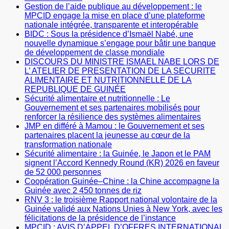
Gestion de l’aide publique au développement : le
MPCID engage la mise en place d’une plateforme
nationale intégrée, transparente et interopérable
BIDC : Sous la présidence d’Ismaël Nabé, une
nouvelle dynamique s’engage pour bâtir une banque
de développement de classe mondiale
DISCOURS DU MINISTRE ISMAEL NABE LORS DE
L’ ATELIER DE PRESENTATION DE LA SECURITE
ALIMENTAIRE ET NUTRITIONNELLE DE LA
REPUBLIQUE DE GUINÉE
Sécurité alimentaire et nutritionnelle : Le
Gouvernement et ses partenaires mobilisés pour
renforcer la résilience des systèmes alimentaires
JMP en différé à Mamou : le Gouvernement et ses
partenaires placent la jeunesse au cœur de la
transformation nationale
Sécurité alimentaire : la Guinée, le Japon et le PAM
signent l’Accord Kennedy Round (KR) 2026 en faveur
de 52 000 personnes
Coopération Guinée–Chine : la Chine accompagne la
Guinée avec 2 450 tonnes de riz
RNV 3 : le troisième Rapport national volontaire de la
Guinée validé aux Nations Unies à New York, avec les
félicitations de la présidence de l’instance
MPCID : AVIS D’APPEL D’OFFRES INTERNATIONAL