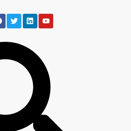
tte contre la
L’inclusion.
ption.