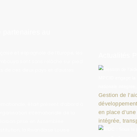
e partenaires au
çaise et espagnole de l’Europe, les
Actualités 
bouya sont sans relâche sur pied.
ts de ces deux pays et d’autres
Gestion de l’ai
développement
ernationale, était présent d’abord à
en place d’une
rganisation internationale de la
intégrée, trans
décision prise en Assemblée
nstitution, la Rwandaise Louise