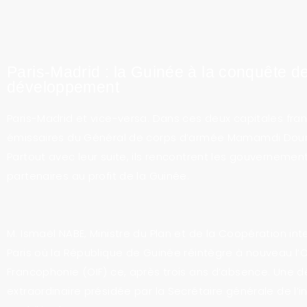
Paris-Madrid : la Guinée à la conquête d
développement
Paris-Madrid et vice-versa. Dans ces deux capitales fran
émissaires du Général de corps d’armée Mamamdi Doum
Partout avec leur suite, ils rencontrent les gouvernemen
partenaires au profit de la Guinée.
M. Ismaël NABE, Ministre du Plan et de la Coopération int
Paris où la République de Guinée réintègre à nouveau l’O
Francophonie (OIF) ce, après trois ans d’absence. Une 
extraordinaire présidée par la Secrétaire générale de l’i