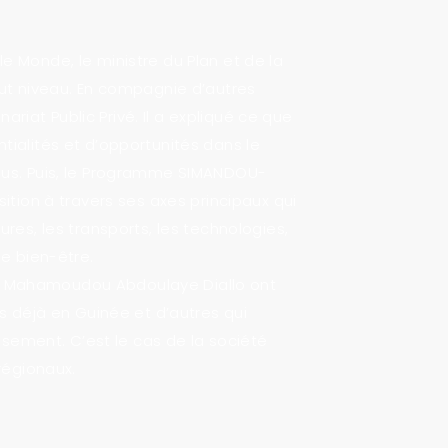
 Monde, le ministre du Plan et de la
aut niveau. En compagnie d’autres
nariat Public Privé. Il a expliqué ce que
ialités et d’opportunités dans le
ous. Puis, le Programme SIMANDOU-
ition à travers ses axes principaux qui
ctures, les transports, les technologies,
e bien-être.
ures Mahamoudou Abdoulaye Diallo ont
s déjà en Guinée et d’autres qui
ssement. C’est le cas de la société
régionaux.