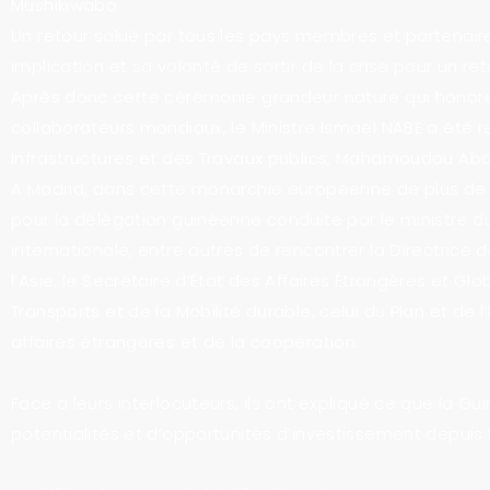
Mushikiwabo.
Un retour salué par tous les pays membres et partenaire
implication et sa volonté de sortir de la crise pour un ret
Après donc cette cérémonie grandeur nature qui honor
collaborateurs mondiaux, le Ministre Ismaël NABE a été r
Infrastructures et des Travaux publics, Mahamoudou Abd
A Madrid, dans cette monarchie européenne de plus de 50
pour la délégation guinéenne conduite par le ministre d
internationale, entre autres de rencontrer la Directrice 
l’Asie, le Secrétaire d’État des Affaires Étrangères et Glo
Transports et de la Mobilité durable, celui du Plan et de l
affaires étrangères et de la coopération.
Face à leurs interlocuteurs, ils ont expliqué ce que la 
potentialités et d’opportunités d’investissement depui