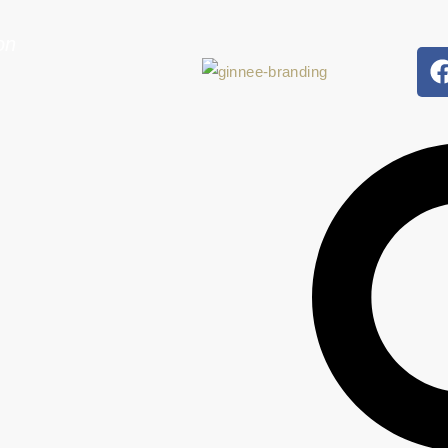
on
La refondation de l'Etat.
La lu
corru