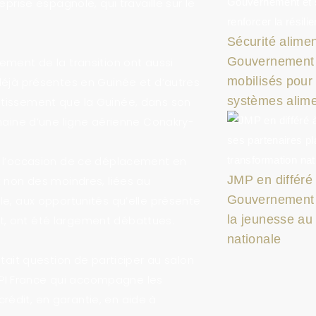
prise espagnole, qui travaille sur le
Sécurité aliment
Gouvernement e
ement de la transition ont aussi
mobilisés pour 
déjà présentes en Guinée et d’autres
systèmes alime
stissement que la Guinée, dans son
chaine d’une ligne aérienne Conakry-
à l’occasion de ce déplacement en
JMP en différé
t non des moindres, liées au
Gouvernement e
le, aux opportunités qu’elle présente
la jeunesse au
, ont été largement débattues.
nationale
tait question de participer au salon
e BPI France qui accompagne les
édit, en garantie, en aide à