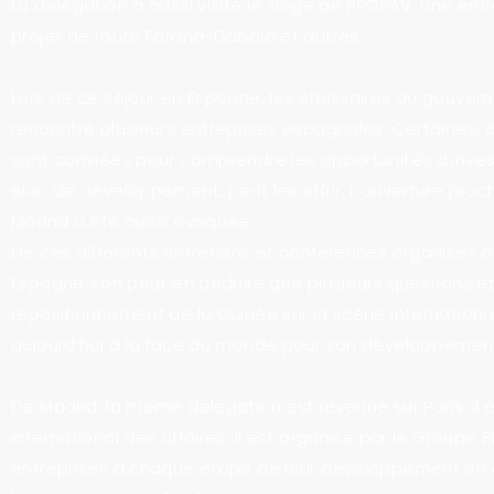
La délégation a aussi visité le siège de PROPAV, une entre
projet de route Farana-Dabola et autres.
Lors de ce séjour en Espagne, les émissaires du gouvern
rencontré plusieurs entreprises espagnoles. Certaines, 
sont conviées pour comprendre les opportunités d’inve
élan de développement, peut les offrir. L’ouverture pro
Madrid a été aussi évoquée.
De ces différents entretiens et conférences organisés 
Espagne, l’on peut en déduire que plusieurs questions e
repositionnement de la Guinée sur la scène internationa
aujourd’hui à la face du monde pour son développement
De Madrid, la même délégation est revenue sur Paris. Il é
international des affaires. Il est organisé par le Group
entreprises à chaque étape de leur développement en cr