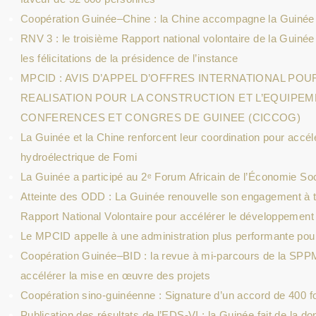
Coopération Guinée–Chine : la Chine accompagne la Guinée 
RNV 3 : le troisième Rapport national volontaire de la Guiné
les félicitations de la présidence de l’instance
MPCID : AVIS D’APPEL D’OFFRES INTERNATIONAL PO
REALISATION POUR LA CONSTRUCTION ET L’EQUIPEM
CONFERENCES ET CONGRES DE GUINEE (CICCOG)
La Guinée et la Chine renforcent leur coordination pour accélé
hydroélectrique de Fomi
La Guinée a participé au 2ᵉ Forum Africain de l’Économie So
Atteinte des ODD : La Guinée renouvelle son engagement à tr
Rapport National Volontaire pour accélérer le développement
Le MPCID appelle à une administration plus performante pour
Coopération Guinée–BID : la revue à mi-parcours de la SPP
accélérer la mise en œuvre des projets
Coopération sino-guinéenne : Signature d’un accord de 400 f
Publication des résultats de l’EDS-VI : la Guinée fait de la do