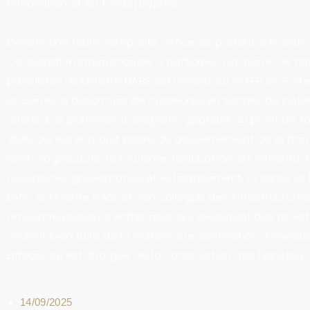
l’innovation et en fonds propres.
Devant une foule compacte venue de partout à travers le
Coopération internationale a participé à un panel de h
panelistes, le Ministre NABE est revenu sur le PPP ou Parte
la Guinée a désormais de meilleures en termes de potent
cadre d’un partenariat Gagnant-gagnant au profit de t
2040 qui est le projet phare du gouvernement de la trans
sont : l’agriculture, le tourisme, l’éducation, les infrastru
l’économie, gouvernance et le financement, la santé et l
Enfin, le Ministre NABE et son collègue des Infrastruct
rencontré plusieurs entreprises qui exécutent des projet
veulent bien faire de la Guinée une destination d’investi
Eiffage qui est chargée de la construction des hôpitaux 
14/09/2025