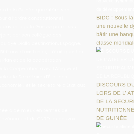
s de la Guinée qui réitère son
BIDC : Sous la
our à l’ordre constitutionnel.
une nouvelle 
e davantage la Guinée parmi ses
bâtir une ban
ejoint par son collègue des
classe mondial
oulaye Diallo destination, Espagne.
0 ans d’existence, il était question
u Plan et de la coopération
de la Coopération avec l’Afrique et
bales, le Secrétaire d’État des
DISCOURS DU
’Economie ; et le secrétaire d’État aux
LORS DE L’ 
DE LA SECUR
NUTRITIONNE
Guinée a de mieux en termes de
DE GUINÉE
s l’avènement du CNRD au pouvoir.