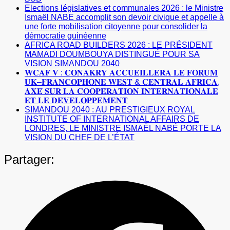
Elections législatives et communales 2026 : le Ministre
Ismaël NABE accomplit son devoir civique et appelle à
une forte mobilisation citoyenne pour consolider la
démocratie guinéenne
AFRICA ROAD BUILDERS 2026 : LE PRÉSIDENT
MAMADI DOUMBOUYA DISTINGUÉ POUR SA
VISION SIMANDOU 2040
𝐖𝐂𝐀𝐅 𝐕 : 𝐂𝐎𝐍𝐀𝐊𝐑𝐘 𝐀𝐂𝐂𝐔𝐄𝐈𝐋𝐋𝐄𝐑𝐀 𝐋𝐄 𝐅𝐎𝐑𝐔𝐌
𝐔𝐊–𝐅𝐑𝐀𝐍𝐂𝐎𝐏𝐇𝐎𝐍𝐄 𝐖𝐄𝐒𝐓 & 𝐂𝐄𝐍𝐓𝐑𝐀𝐋 𝐀𝐅𝐑𝐈𝐂𝐀,
𝐀𝐗𝐄́ 𝐒𝐔𝐑 𝐋𝐀 𝐂𝐎𝐎𝐏𝐄́𝐑𝐀𝐓𝐈𝐎𝐍 𝐈𝐍𝐓𝐄𝐑𝐍𝐀𝐓𝐈𝐎𝐍𝐀𝐋𝐄
𝐄𝐓 𝐋𝐄 𝐃𝐄́𝐕𝐄𝐋𝐎𝐏𝐏𝐄𝐌𝐄𝐍𝐓
SIMANDOU 2040 : AU PRESTIGIEUX ROYAL
INSTITUTE OF INTERNATIONAL AFFAIRS DE
LONDRES, LE MINISTRE ISMAËL NABÉ PORTE LA
VISION DU CHEF DE L’ÉTAT
Partager: