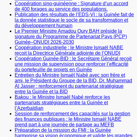
Coopération sino-guinéenne : Signature d’un accord
de 400 forages au service des populations.
Publication des résultats de l’EDS-VI : la Guinée fait de
la donnée statistique le socle de sa transformation et
du développement humain
Le Premier Ministre Amadou Oury BAH préside la
signature du Programme de Partenariat Pays (PCP)
Guinée–ONUDI 2026-2030
Coopération industrielle : le Ministre Ismaël NABE
reçoit la Directrice Générale adjointe de l’ONUDI
Coopération Guinée-BID : le Secrétaire Général reçoit
une mission de supervision pour renforcer l’efficacité
du portefeuille de projets en Guinée
Entretien du Ministre Ismaël Nabé avec son frère et
ami, le Président du Groupe de la BID, Dr. Muhammad
Al Jasser : renforcement du partenariat stratégique
entre la Guinée et la BID
Bakou : le Ministre Ismaël Nabé renforce les
partenariats stratégiques entre la Guinée et
l’Azerbaïdjan
Session de renforcement des capacités sur la gestion
des finances publiques : le Ministre Ismaël NABÉ
prend part à une journée de partage au MEFB
Préparation de la mission du FMI : la Guinée
harmonise sa vision économique et valide les grandes