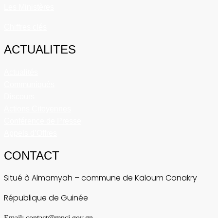
Les Ministères
Chiffres clés
ACTUALITES
Actualités
Communiqués
Discours
Actions Citoyennes
Conférence de Presse
Appels d’Offres
CONTACT
Situé à Almamyah – commune de Kaloum Conakry
République de Guinée
Email: contact@mpci.gov.gn