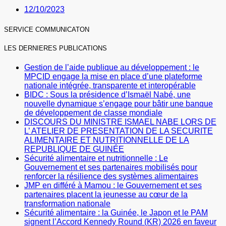
12/10/2023
SERVICE COMMUNICATON
LES DERNIERES PUBLICATIONS
Gestion de l’aide publique au développement : le
MPCID engage la mise en place d’une plateforme
nationale intégrée, transparente et interopérable
BIDC : Sous la présidence d’Ismaël Nabé, une
nouvelle dynamique s’engage pour bâtir une banque
de développement de classe mondiale
DISCOURS DU MINISTRE ISMAEL NABE LORS DE
L’ ATELIER DE PRESENTATION DE LA SECURITE
ALIMENTAIRE ET NUTRITIONNELLE DE LA
REPUBLIQUE DE GUINÉE
Sécurité alimentaire et nutritionnelle : Le
Gouvernement et ses partenaires mobilisés pour
renforcer la résilience des systèmes alimentaires
JMP en différé à Mamou : le Gouvernement et ses
partenaires placent la jeunesse au cœur de la
transformation nationale
Sécurité alimentaire : la Guinée, le Japon et le PAM
signent l’Accord Kennedy Round (KR) 2026 en faveur