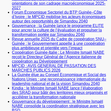
orientations de son cadrage macroéconomique 2025-
2027
Forum Économique Sectoriel du BTP Guinée–Côte
d’Ivoire : le MPCID mobilise les acteurs économiques
autour des opportunités de Simandou 2040
Gouvernance : la Guinée lance le programme ELITE
pour ancrer la culture de l’évaluation et propulser la
transformation portée par Simandou 2040
Revue annuelle 2025 du Cadre de coopération SNU–
Guinée : le Gouvernement appelle à une coopération
plus ambitieuse et orientée vers l’impact
Coopération Guinée-Italie : Le Ministre Ismaël NABE
reçoit le Directeur Général de l’Agence italienne de
coopération au Développement
MPCID : AVIS GENERAL DE PASSATION DES
MARCHES PUBLICS 2026
La Guinée élue au Conseil Economique et Social des
Nations Unies : une reconnaissance internationale du
leadership national et de la vision Simandou 2040
Kindia : le Ministre Ismaël NABE lance l’élaboration
des SRAD pour bâtir des territoires mieux organisés et
accélérer la transformation nationale
Gouvernance du développement : le Ministre Ismaël
NABE consolide la coordination stratégique avec les
BSD