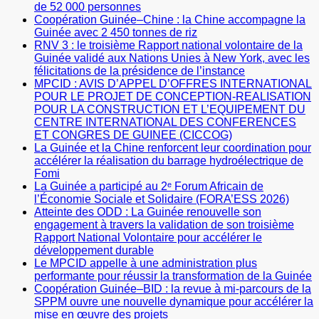
de 52 000 personnes
Coopération Guinée–Chine : la Chine accompagne la
Guinée avec 2 450 tonnes de riz
RNV 3 : le troisième Rapport national volontaire de la
Guinée validé aux Nations Unies à New York, avec les
félicitations de la présidence de l’instance
MPCID : AVIS D’APPEL D’OFFRES INTERNATIONAL
POUR LE PROJET DE CONCEPTION-REALISATION
POUR LA CONSTRUCTION ET L’EQUIPEMENT DU
CENTRE INTERNATIONAL DES CONFERENCES
ET CONGRES DE GUINEE (CICCOG)
La Guinée et la Chine renforcent leur coordination pour
accélérer la réalisation du barrage hydroélectrique de
Fomi
La Guinée a participé au 2ᵉ Forum Africain de
l’Économie Sociale et Solidaire (FORA’ESS 2026)
Atteinte des ODD : La Guinée renouvelle son
engagement à travers la validation de son troisième
Rapport National Volontaire pour accélérer le
développement durable
Le MPCID appelle à une administration plus
performante pour réussir la transformation de la Guinée
Coopération Guinée–BID : la revue à mi-parcours de la
SPPM ouvre une nouvelle dynamique pour accélérer la
mise en œuvre des projets