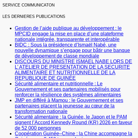
SERVICE COMMUNICATON
LES DERNIERES PUBLICATIONS
Gestion de l’aide publique au développement : le
MPCID engage la mise en place d’une plateforme
nationale intégrée, transparente et interopérable
BIDC : Sous la présidence d’Ismaël Nabé, une
nouvelle dynamique s’engage pour bâtir une banque
de développement de classe mondiale
DISCOURS DU MINISTRE ISMAEL NABE LORS DE
L’ ATELIER DE PRESENTATION DE LA SECURITE
ALIMENTAIRE ET NUTRITIONNELLE DE LA
REPUBLIQUE DE GUINÉE
Sécurité alimentaire et nutritionnelle : Le
Gouvernement et ses partenaires mobilisés pour
renforcer la résilience des systèmes alimentaires
JMP en différé à Mamou : le Gouvernement et ses
partenaires placent la jeunesse au cœur de la
transformation nationale
Sécurité alimentaire : la Guinée, le Japon et le PAM
signent l’Accord Kennedy Round (KR) 2026 en faveur
de 52 000 personnes
Coopération Guinée–Chine : la Chine accompagne la