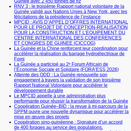
Guinée avec 2 450 tonnes de riz
RNV 3 : le troisième Rapport national volontaire de la
Guinée validé aux Nations Unies à New York, avec les
félicitations de la présidence de l’instance
MPCID : AVIS D’APPEL D’OFFRES INTERNATIONAL
POUR LE PROJET DE CONCEPTION-REALISATION
POUR LA CONSTRUCTION ET L’EQUIPEMENT DU
CENTRE INTERNATIONAL DES CONFERENCES
ET CONGRES DE GUINEE (CICCOG)
La Guinée et la Chine renforcent leur coordination pour
accélérer la réalisation du barrage hydroélectrique de
Fomi
La Guinée a participé au 2ᵉ Forum Africain de
l’Économie Sociale et Solidaire (FORA’ESS 2026)
Atteinte des ODD : La Guinée renouvelle son
engagement à travers la validation de son troisième
Rapport National Volontaire pour accélérer le
développement durable
Le MPCID appelle à une administration plus
performante pour réussir la transformation de la Guinée
Coopération Guinée–BID : la revue à mi-parcours de la
SPPM ouvre une nouvelle dynamique pour accélérer la
mise en œuvre des projets
Coopération sino-guinéenne : Signature d’un accord
de 400 forages au service des populations.