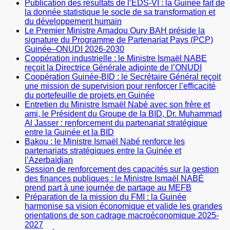
Publication des résultats de l’EDS-VI : la Guinée fait de
la donnée statistique le socle de sa transformation et
du développement humain
Le Premier Ministre Amadou Oury BAH préside la
signature du Programme de Partenariat Pays (PCP)
Guinée–ONUDI 2026-2030
Coopération industrielle : le Ministre Ismaël NABE
reçoit la Directrice Générale adjointe de l’ONUDI
Coopération Guinée-BID : le Secrétaire Général reçoit
une mission de supervision pour renforcer l’efficacité
du portefeuille de projets en Guinée
Entretien du Ministre Ismaël Nabé avec son frère et
ami, le Président du Groupe de la BID, Dr. Muhammad
Al Jasser : renforcement du partenariat stratégique
entre la Guinée et la BID
Bakou : le Ministre Ismaël Nabé renforce les
partenariats stratégiques entre la Guinée et
l’Azerbaïdjan
Session de renforcement des capacités sur la gestion
des finances publiques : le Ministre Ismaël NABÉ
prend part à une journée de partage au MEFB
Préparation de la mission du FMI : la Guinée
harmonise sa vision économique et valide les grandes
orientations de son cadrage macroéconomique 2025-
2027