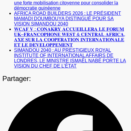
une forte mobilisation citoyenne pour consolider la
démocratie guinéenne
AFRICA ROAD BUILDERS 2026 : LE PRÉSIDENT
MAMADI DOUMBOUYA DISTINGUÉ POUR SA
VISION SIMANDOU 2040
𝐖𝐂𝐀𝐅 𝐕 : 𝐂𝐎𝐍𝐀𝐊𝐑𝐘 𝐀𝐂𝐂𝐔𝐄𝐈𝐋𝐋𝐄𝐑𝐀 𝐋𝐄 𝐅𝐎𝐑𝐔𝐌
𝐔𝐊–𝐅𝐑𝐀𝐍𝐂𝐎𝐏𝐇𝐎𝐍𝐄 𝐖𝐄𝐒𝐓 & 𝐂𝐄𝐍𝐓𝐑𝐀𝐋 𝐀𝐅𝐑𝐈𝐂𝐀,
𝐀𝐗𝐄́ 𝐒𝐔𝐑 𝐋𝐀 𝐂𝐎𝐎𝐏𝐄́𝐑𝐀𝐓𝐈𝐎𝐍 𝐈𝐍𝐓𝐄𝐑𝐍𝐀𝐓𝐈𝐎𝐍𝐀𝐋𝐄
𝐄𝐓 𝐋𝐄 𝐃𝐄́𝐕𝐄𝐋𝐎𝐏𝐏𝐄𝐌𝐄𝐍𝐓
SIMANDOU 2040 : AU PRESTIGIEUX ROYAL
INSTITUTE OF INTERNATIONAL AFFAIRS DE
LONDRES, LE MINISTRE ISMAËL NABÉ PORTE LA
VISION DU CHEF DE L’ÉTAT
Partager: