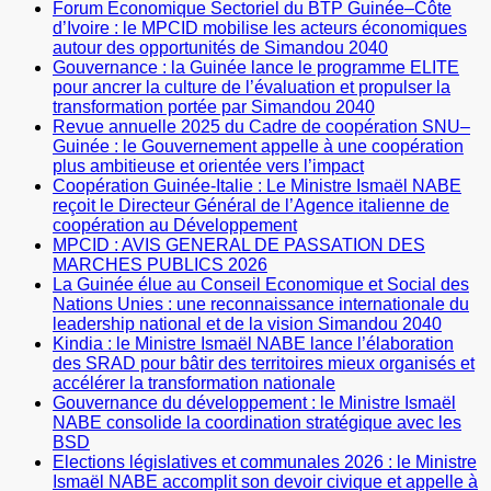
Forum Économique Sectoriel du BTP Guinée–Côte
d’Ivoire : le MPCID mobilise les acteurs économiques
autour des opportunités de Simandou 2040
Gouvernance : la Guinée lance le programme ELITE
pour ancrer la culture de l’évaluation et propulser la
transformation portée par Simandou 2040
Revue annuelle 2025 du Cadre de coopération SNU–
Guinée : le Gouvernement appelle à une coopération
plus ambitieuse et orientée vers l’impact
Coopération Guinée-Italie : Le Ministre Ismaël NABE
reçoit le Directeur Général de l’Agence italienne de
coopération au Développement
MPCID : AVIS GENERAL DE PASSATION DES
MARCHES PUBLICS 2026
La Guinée élue au Conseil Economique et Social des
Nations Unies : une reconnaissance internationale du
leadership national et de la vision Simandou 2040
Kindia : le Ministre Ismaël NABE lance l’élaboration
des SRAD pour bâtir des territoires mieux organisés et
accélérer la transformation nationale
Gouvernance du développement : le Ministre Ismaël
NABE consolide la coordination stratégique avec les
BSD
Elections législatives et communales 2026 : le Ministre
Ismaël NABE accomplit son devoir civique et appelle à