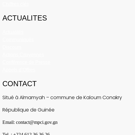
Chiffres clés
ACTUALITES
Actualités
Communiqués
Discours
Actions Citoyennes
Conférence de Presse
Appels d’Offres
CONTACT
Situé à Almamyah – commune de Kaloum Conakry
République de Guinée
Email: contact@mpci.gov.gn
Tel. : +224 612 36 36 26