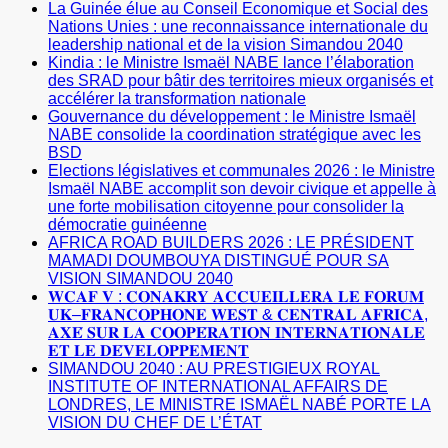
La Guinée élue au Conseil Economique et Social des
Nations Unies : une reconnaissance internationale du
leadership national et de la vision Simandou 2040
Kindia : le Ministre Ismaël NABE lance l’élaboration
des SRAD pour bâtir des territoires mieux organisés et
accélérer la transformation nationale
Gouvernance du développement : le Ministre Ismaël
NABE consolide la coordination stratégique avec les
BSD
Elections législatives et communales 2026 : le Ministre
Ismaël NABE accomplit son devoir civique et appelle à
une forte mobilisation citoyenne pour consolider la
démocratie guinéenne
AFRICA ROAD BUILDERS 2026 : LE PRÉSIDENT
MAMADI DOUMBOUYA DISTINGUÉ POUR SA
VISION SIMANDOU 2040
𝐖𝐂𝐀𝐅 𝐕 : 𝐂𝐎𝐍𝐀𝐊𝐑𝐘 𝐀𝐂𝐂𝐔𝐄𝐈𝐋𝐋𝐄𝐑𝐀 𝐋𝐄 𝐅𝐎𝐑𝐔𝐌
𝐔𝐊–𝐅𝐑𝐀𝐍𝐂𝐎𝐏𝐇𝐎𝐍𝐄 𝐖𝐄𝐒𝐓 & 𝐂𝐄𝐍𝐓𝐑𝐀𝐋 𝐀𝐅𝐑𝐈𝐂𝐀,
𝐀𝐗𝐄́ 𝐒𝐔𝐑 𝐋𝐀 𝐂𝐎𝐎𝐏𝐄́𝐑𝐀𝐓𝐈𝐎𝐍 𝐈𝐍𝐓𝐄𝐑𝐍𝐀𝐓𝐈𝐎𝐍𝐀𝐋𝐄
𝐄𝐓 𝐋𝐄 𝐃𝐄́𝐕𝐄𝐋𝐎𝐏𝐏𝐄𝐌𝐄𝐍𝐓
SIMANDOU 2040 : AU PRESTIGIEUX ROYAL
INSTITUTE OF INTERNATIONAL AFFAIRS DE
LONDRES, LE MINISTRE ISMAËL NABÉ PORTE LA
VISION DU CHEF DE L’ÉTAT