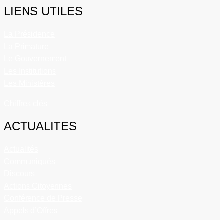
LIENS UTILES
La Présidence
La Primature
Le Gouvernement
Les Institutions
Les Ministères
Chiffres clés
ACTUALITES
Actualités
Communiqués
Discours
Actions Citoyennes
Conférence de Presse
Appels d’Offres