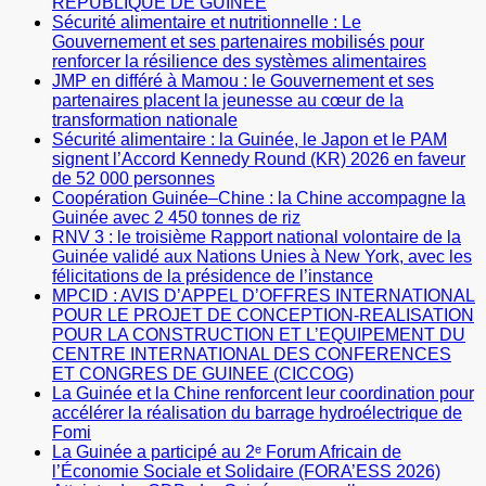
REPUBLIQUE DE GUINÉE
Sécurité alimentaire et nutritionnelle : Le
Gouvernement et ses partenaires mobilisés pour
renforcer la résilience des systèmes alimentaires
JMP en différé à Mamou : le Gouvernement et ses
partenaires placent la jeunesse au cœur de la
transformation nationale
Sécurité alimentaire : la Guinée, le Japon et le PAM
signent l’Accord Kennedy Round (KR) 2026 en faveur
de 52 000 personnes
Coopération Guinée–Chine : la Chine accompagne la
Guinée avec 2 450 tonnes de riz
RNV 3 : le troisième Rapport national volontaire de la
Guinée validé aux Nations Unies à New York, avec les
félicitations de la présidence de l’instance
MPCID : AVIS D’APPEL D’OFFRES INTERNATIONAL
POUR LE PROJET DE CONCEPTION-REALISATION
POUR LA CONSTRUCTION ET L’EQUIPEMENT DU
CENTRE INTERNATIONAL DES CONFERENCES
ET CONGRES DE GUINEE (CICCOG)
La Guinée et la Chine renforcent leur coordination pour
accélérer la réalisation du barrage hydroélectrique de
Fomi
La Guinée a participé au 2ᵉ Forum Africain de
l’Économie Sociale et Solidaire (FORA’ESS 2026)