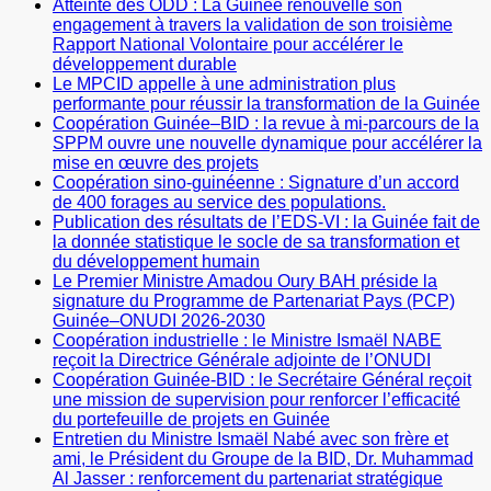
Atteinte des ODD : La Guinée renouvelle son
engagement à travers la validation de son troisième
Rapport National Volontaire pour accélérer le
développement durable
Le MPCID appelle à une administration plus
performante pour réussir la transformation de la Guinée
Coopération Guinée–BID : la revue à mi-parcours de la
SPPM ouvre une nouvelle dynamique pour accélérer la
mise en œuvre des projets
Coopération sino-guinéenne : Signature d’un accord
de 400 forages au service des populations.
Publication des résultats de l’EDS-VI : la Guinée fait de
la donnée statistique le socle de sa transformation et
du développement humain
Le Premier Ministre Amadou Oury BAH préside la
signature du Programme de Partenariat Pays (PCP)
Guinée–ONUDI 2026-2030
Coopération industrielle : le Ministre Ismaël NABE
reçoit la Directrice Générale adjointe de l’ONUDI
Coopération Guinée-BID : le Secrétaire Général reçoit
une mission de supervision pour renforcer l’efficacité
du portefeuille de projets en Guinée
Entretien du Ministre Ismaël Nabé avec son frère et
ami, le Président du Groupe de la BID, Dr. Muhammad
Al Jasser : renforcement du partenariat stratégique