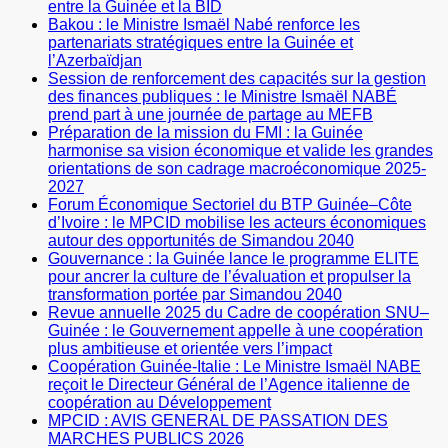
entre la Guinée et la BID
Bakou : le Ministre Ismaël Nabé renforce les
partenariats stratégiques entre la Guinée et
l’Azerbaïdjan
Session de renforcement des capacités sur la gestion
des finances publiques : le Ministre Ismaël NABÉ
prend part à une journée de partage au MEFB
Préparation de la mission du FMI : la Guinée
harmonise sa vision économique et valide les grandes
orientations de son cadrage macroéconomique 2025-
2027
Forum Économique Sectoriel du BTP Guinée–Côte
d’Ivoire : le MPCID mobilise les acteurs économiques
autour des opportunités de Simandou 2040
Gouvernance : la Guinée lance le programme ELITE
pour ancrer la culture de l’évaluation et propulser la
transformation portée par Simandou 2040
Revue annuelle 2025 du Cadre de coopération SNU–
Guinée : le Gouvernement appelle à une coopération
plus ambitieuse et orientée vers l’impact
Coopération Guinée-Italie : Le Ministre Ismaël NABE
reçoit le Directeur Général de l’Agence italienne de
coopération au Développement
MPCID : AVIS GENERAL DE PASSATION DES
MARCHES PUBLICS 2026