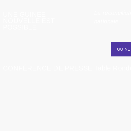
La réconciliat
UNE GUINEE
NOUVELLE EST
nationale.
POSSIBLE
GUINE
CONFÉRENCE DE PRESSE Table Ronde de