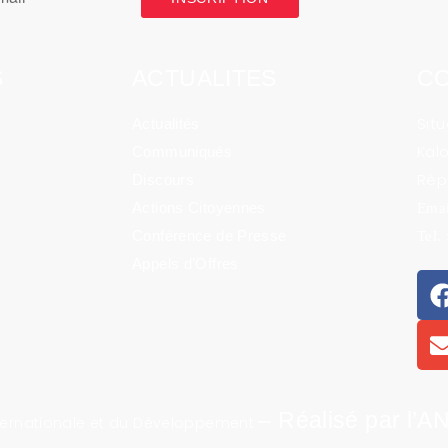
S
ACTUALITES
C
Sit
Actualités
Kal
Communiqués
Rép
Discours
Actions Citoyennes
Emai
Conférence de Presse
Tel.
Appels d’Offres
– Réalisé par l’
nternationale et du Développement