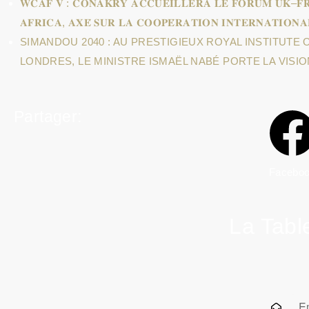
𝐖𝐂𝐀𝐅 𝐕 : 𝐂𝐎𝐍𝐀𝐊𝐑𝐘 𝐀𝐂𝐂𝐔𝐄𝐈𝐋𝐋𝐄𝐑𝐀 𝐋𝐄 𝐅𝐎𝐑𝐔𝐌 𝐔𝐊–𝐅
𝐀𝐅𝐑𝐈𝐂𝐀, 𝐀𝐗𝐄́ 𝐒𝐔𝐑 𝐋𝐀 𝐂𝐎𝐎𝐏𝐄́𝐑𝐀𝐓𝐈𝐎𝐍 𝐈𝐍𝐓𝐄𝐑𝐍𝐀𝐓𝐈𝐎𝐍
SIMANDOU 2040 : AU PRESTIGIEUX ROYAL INSTITUTE 
LONDRES, LE MINISTRE ISMAËL NABÉ PORTE LA VISIO
Partager:
Facebo
La Tabl