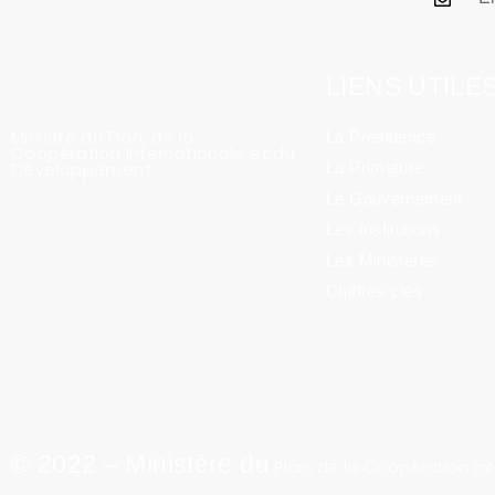
LIENS UTILE
Ministre du Plan, de la
La Présidence
Coopération Internationale et du
Développement
La Primature
Le Gouvernement
Les Institutions
Les Ministères
Chiffres clés
© 2022 – Ministère du
Plan, de la Coopération I