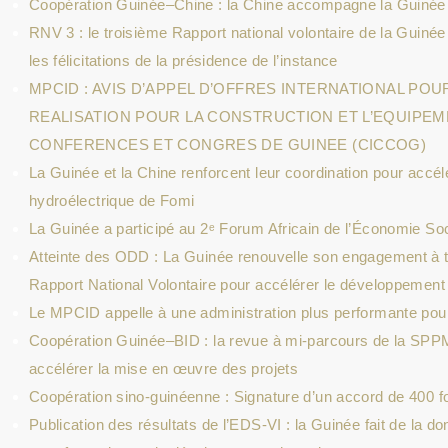
Coopération Guinée–Chine : la Chine accompagne la Guinée 
RNV 3 : le troisième Rapport national volontaire de la Guiné
les félicitations de la présidence de l’instance
MPCID : AVIS D’APPEL D’OFFRES INTERNATIONAL PO
REALISATION POUR LA CONSTRUCTION ET L’EQUIPEM
CONFERENCES ET CONGRES DE GUINEE (CICCOG)
La Guinée et la Chine renforcent leur coordination pour accélé
hydroélectrique de Fomi
La Guinée a participé au 2ᵉ Forum Africain de l’Économie So
Atteinte des ODD : La Guinée renouvelle son engagement à tr
Rapport National Volontaire pour accélérer le développement
Le MPCID appelle à une administration plus performante pour
Coopération Guinée–BID : la revue à mi-parcours de la SPP
accélérer la mise en œuvre des projets
Coopération sino-guinéenne : Signature d’un accord de 400 f
Publication des résultats de l’EDS-VI : la Guinée fait de la do