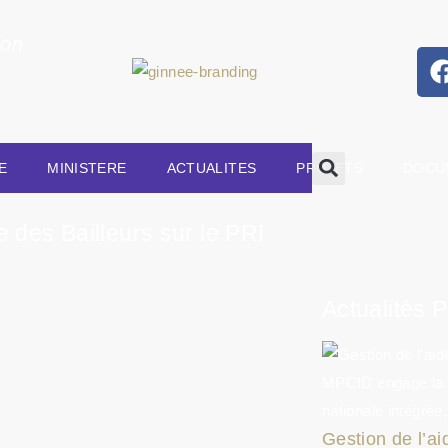
ion
La refondation de
La lutte
l'Etat.
corrupt
E
MINISTERE
ACTUALITES
PROJETS
DOCU
s Bailleurs sur le PRI
Actualités 
Gestion de l’ai