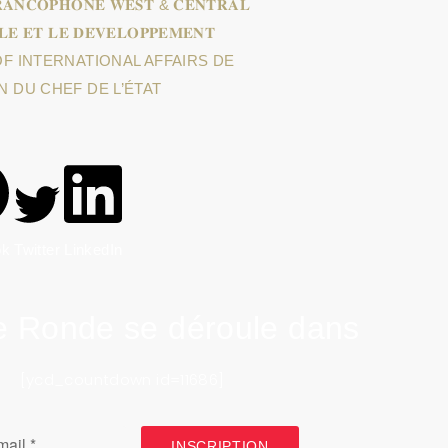
𝐑𝐀𝐍𝐂𝐎𝐏𝐇𝐎𝐍𝐄 𝐖𝐄𝐒𝐓 & 𝐂𝐄𝐍𝐓𝐑𝐀𝐋
𝐋𝐄 𝐄𝐓 𝐋𝐄 𝐃𝐄́𝐕𝐄𝐋𝐎𝐏𝐏𝐄𝐌𝐄𝐍𝐓
OF INTERNATIONAL AFFAIRS DE
N DU CHEF DE L’ÉTAT
ok
Twitter
LinkedIn
e Ronde se déroule dans
[ycd_countdown id=11686]
INSCRIPTION