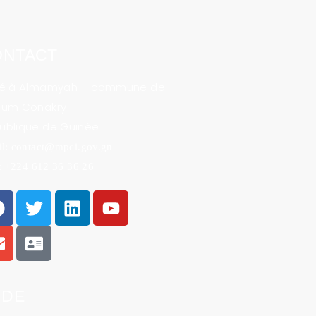
ONTACT
ué à Almamyah – commune de
oum Conakry
ublique de Guinée
l: contact@mpci.gov.gn
 : +224 612 36 36 26
ANDE