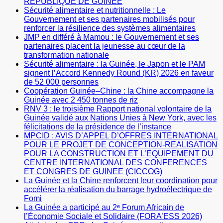
REPUBLIQUE DE GUINÉE
Sécurité alimentaire et nutritionnelle : Le
Gouvernement et ses partenaires mobilisés pour
renforcer la résilience des systèmes alimentaires
JMP en différé à Mamou : le Gouvernement et ses
partenaires placent la jeunesse au cœur de la
transformation nationale
Sécurité alimentaire : la Guinée, le Japon et le PAM
signent l’Accord Kennedy Round (KR) 2026 en faveur
de 52 000 personnes
Coopération Guinée–Chine : la Chine accompagne la
Guinée avec 2 450 tonnes de riz
RNV 3 : le troisième Rapport national volontaire de la
Guinée validé aux Nations Unies à New York, avec les
félicitations de la présidence de l’instance
MPCID : AVIS D’APPEL D’OFFRES INTERNATIONAL
POUR LE PROJET DE CONCEPTION-REALISATION
POUR LA CONSTRUCTION ET L’EQUIPEMENT DU
CENTRE INTERNATIONAL DES CONFERENCES
ET CONGRES DE GUINEE (CICCOG)
La Guinée et la Chine renforcent leur coordination pour
accélérer la réalisation du barrage hydroélectrique de
Fomi
La Guinée a participé au 2ᵉ Forum Africain de
l’Économie Sociale et Solidaire (FORA’ESS 2026)