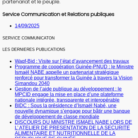
partenariat et le peuple.
Service Communication et Relations publiques
14/09/2025
SERVICE COMMUNICATON
LES DERNIERES PUBLICATIONS
Waqf-Bid : Visite sur l’état d’avancement des travaux
Programme de coopération Guinée-PNUD : le Ministre
Ismaël NABE appelle un partenariat stratégique
renforcé pour transformer la Guinée à travers la Vision
Simandou 2040
Gestion de l’aide publique au développement : le
MPCID engage la mise en place d’une plateforme
nationale intégrée, transparente et interopérable
BIDC : Sous la présidence d’Ismaël Nabé, une
nouvelle dynamique s’engage pour bâtir une banque
de développement de classe mondiale
DISCOURS DU MINISTRE ISMAEL NABE LORS DE
L’ ATELIER DE PRESENTATION DE LA SECURITE
ALIMENTAIRE ET NUTRITIONNELLE DE LA