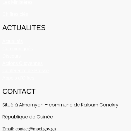
Les Ministères
Chiffres clés
ACTUALITES
Actualités
Communiqués
Discours
Actions Citoyennes
Conférence de Presse
Appels d’Offres
CONTACT
Situé à Almamyah – commune de Kaloum Conakry
République de Guinée
Email: contact@mpci.gov.gn