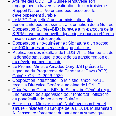
Atteinte des ODD : La Guinée renouvelle son
engagement à travers la validation de son troisième
Rapport National Volontaire pour accélérer le
développement durable
Le MPCID appelle à une administration plus
performante pour réussir la transformation de la Guinée
Coopération Guinée–BID : la revue à mi-parcours de la
SPPM ouvre une nouvelle dynamique pour accélérer la
mise en œuvre des projets
Coopération sino-guinéenne : Signature d’un accord
de 400 forages au service des populations.
Publication des résultats de l’EDS-VI : la Guinée fait de
la donnée statistique le socle de sa transformation et
du développement humain
Le Premier Ministre Amadou Oury BAH préside la
signature du Programme de Partenariat Pays (PCP)
Guinée–ONUDI 2026-2030
Coopération industrielle : le Ministre Ismaël NABE
reçoit la Directrice Générale adjointe de l’ONUDI
Coopération Guinée-BID : le Secrétaire Général reçoit
une mission de supervision pour renforcer l’efficacité
du portefeuille de projets en Guinée
Entretien du Ministre Ismaël Nabé avec son frère et
ami, le Président du Groupe de la BID, Dr. Muhammad
Al Jasser : renforcement du partenariat stratégique