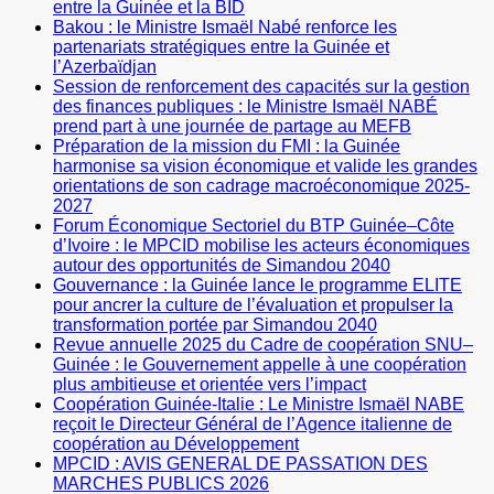
entre la Guinée et la BID
Bakou : le Ministre Ismaël Nabé renforce les
partenariats stratégiques entre la Guinée et
l’Azerbaïdjan
Session de renforcement des capacités sur la gestion
des finances publiques : le Ministre Ismaël NABÉ
prend part à une journée de partage au MEFB
Préparation de la mission du FMI : la Guinée
harmonise sa vision économique et valide les grandes
orientations de son cadrage macroéconomique 2025-
2027
Forum Économique Sectoriel du BTP Guinée–Côte
d’Ivoire : le MPCID mobilise les acteurs économiques
autour des opportunités de Simandou 2040
Gouvernance : la Guinée lance le programme ELITE
pour ancrer la culture de l’évaluation et propulser la
transformation portée par Simandou 2040
Revue annuelle 2025 du Cadre de coopération SNU–
Guinée : le Gouvernement appelle à une coopération
plus ambitieuse et orientée vers l’impact
Coopération Guinée-Italie : Le Ministre Ismaël NABE
reçoit le Directeur Général de l’Agence italienne de
coopération au Développement
MPCID : AVIS GENERAL DE PASSATION DES
MARCHES PUBLICS 2026