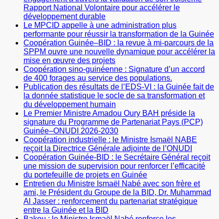
Rapport National Volontaire pour accélérer le
développement durable
Le MPCID appelle à une administration plus
performante pour réussir la transformation de la Guinée
Coopération Guinée–BID : la revue à mi-parcours de la
SPPM ouvre une nouvelle dynamique pour accélérer la
mise en œuvre des projets
Coopération sino-guinéenne : Signature d’un accord
de 400 forages au service des populations.
Publication des résultats de l’EDS-VI : la Guinée fait de
la donnée statistique le socle de sa transformation et
du développement humain
Le Premier Ministre Amadou Oury BAH préside la
signature du Programme de Partenariat Pays (PCP)
Guinée–ONUDI 2026-2030
Coopération industrielle : le Ministre Ismaël NABE
reçoit la Directrice Générale adjointe de l’ONUDI
Coopération Guinée-BID : le Secrétaire Général reçoit
une mission de supervision pour renforcer l’efficacité
du portefeuille de projets en Guinée
Entretien du Ministre Ismaël Nabé avec son frère et
ami, le Président du Groupe de la BID, Dr. Muhammad
Al Jasser : renforcement du partenariat stratégique
entre la Guinée et la BID
Bakou : le Ministre Ismaël Nabé renforce les