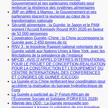
Gouvernement et ses partenaires mobilisés pour
renforcer la résilience des systèmes alimentaires
JMP en différé à Mamou : le Gouvernement et ses
partenaires placent la jeunesse au cœur de la
transformation nationale
Sécurité alimentaire : la Guinée, le Japon et le PAM
signent l’Accord Kennedy Round (KR) 2026 en faveur
de 52 000 personnes
Coopération Guinée–Chine : la Chine accompagne la
Guinée avec 2 450 tonnes de riz
RNV 3 : le troisième Rapport national volontaire de la
Guinée validé aux Nations Unies à New York, avec les
félicitations de la présidence de l’instance
MPCID : AVIS D’APPEL D’OFFRES INTERNATIONAL
POUR LE PROJET DE CONCEPTION-REALISATION
POUR LA CONSTRUCTION ET L’EQUIPEMENT DU
CENTRE INTERNATIONAL DES CONFERENCES
ET CONGRES DE GUINEE (CICCOG)
La Guinée et la Chine renforcent leur coordination pour
accélérer la réalisation du barrage hydroélectrique de
Fomi
La Guinée a participé au 2ᵉ Forum Africain de
l’Économie Sociale et Solidaire (FORA’ESS 2026)
Atteinte des ODD : La Guinée renouvelle son
engagement à travers la validation de son troisième