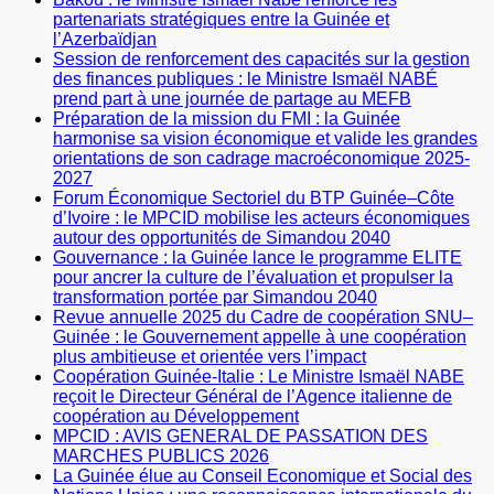
partenariats stratégiques entre la Guinée et
l’Azerbaïdjan
Session de renforcement des capacités sur la gestion
des finances publiques : le Ministre Ismaël NABÉ
prend part à une journée de partage au MEFB
Préparation de la mission du FMI : la Guinée
harmonise sa vision économique et valide les grandes
orientations de son cadrage macroéconomique 2025-
2027
Forum Économique Sectoriel du BTP Guinée–Côte
d’Ivoire : le MPCID mobilise les acteurs économiques
autour des opportunités de Simandou 2040
Gouvernance : la Guinée lance le programme ELITE
pour ancrer la culture de l’évaluation et propulser la
transformation portée par Simandou 2040
Revue annuelle 2025 du Cadre de coopération SNU–
Guinée : le Gouvernement appelle à une coopération
plus ambitieuse et orientée vers l’impact
Coopération Guinée-Italie : Le Ministre Ismaël NABE
reçoit le Directeur Général de l’Agence italienne de
coopération au Développement
MPCID : AVIS GENERAL DE PASSATION DES
MARCHES PUBLICS 2026
La Guinée élue au Conseil Economique et Social des