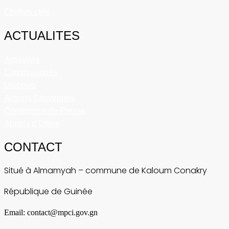
Chiffres clés
ACTUALITES
Actualités
Communiqués
Discours
Actions Citoyennes
Conférence de Presse
Appels d’Offres
CONTACT
Situé à Almamyah – commune de Kaloum Conakry
République de Guinée
Email: contact@mpci.gov.gn