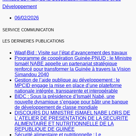
Développement
06/02/2026
SERVICE COMMUNICATON
LES DERNIERES PUBLICATIONS
Waqf-Bid : Visite sur l’état d’avancement des travaux
Programme de coopération Guinée-PNUD : le Ministre
Ismaël NABE appelle un partenariat stratégique
renforcé pour transformer la Guinée à travers la Vision
Simandou 2040
Gestion de l’aide publique au développement : le
MPCID engage la mise en place d’une plateforme
nationale intégrée, transparente et interopérable
BIDC : Sous la présidence d’Ismaël Nabé, une
nouvelle dynamique s’engage pour bâtir une banque
de développement de classe mondiale
DISCOURS DU MINISTRE ISMAEL NABE LORS DE
L’ ATELIER DE PRESENTATION DE LA SECURITE
ALIMENTAIRE ET NUTRITIONNELLE DE LA
REPUBLIQUE DE GUINÉE
Sécurité alimentaire et nutritionnelle : Le