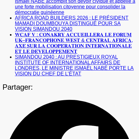
Ismaël NABE accomplit son devoir civique et appelle à
une forte mobilisation citoyenne pour consolider la
démocratie guinéenne
AFRICA ROAD BUILDERS 2026 : LE PRÉSIDENT
MAMADI DOUMBOUYA DISTINGUÉ POUR SA
VISION SIMANDOU 2040
𝐖𝐂𝐀𝐅 𝐕 : 𝐂𝐎𝐍𝐀𝐊𝐑𝐘 𝐀𝐂𝐂𝐔𝐄𝐈𝐋𝐋𝐄𝐑𝐀 𝐋𝐄 𝐅𝐎𝐑𝐔𝐌
𝐔𝐊–𝐅𝐑𝐀𝐍𝐂𝐎𝐏𝐇𝐎𝐍𝐄 𝐖𝐄𝐒𝐓 & 𝐂𝐄𝐍𝐓𝐑𝐀𝐋 𝐀𝐅𝐑𝐈𝐂𝐀,
𝐀𝐗𝐄́ 𝐒𝐔𝐑 𝐋𝐀 𝐂𝐎𝐎𝐏𝐄́𝐑𝐀𝐓𝐈𝐎𝐍 𝐈𝐍𝐓𝐄𝐑𝐍𝐀𝐓𝐈𝐎𝐍𝐀𝐋𝐄
𝐄𝐓 𝐋𝐄 𝐃𝐄́𝐕𝐄𝐋𝐎𝐏𝐏𝐄𝐌𝐄𝐍𝐓
SIMANDOU 2040 : AU PRESTIGIEUX ROYAL
INSTITUTE OF INTERNATIONAL AFFAIRS DE
LONDRES, LE MINISTRE ISMAËL NABÉ PORTE LA
VISION DU CHEF DE L’ÉTAT
Partager: