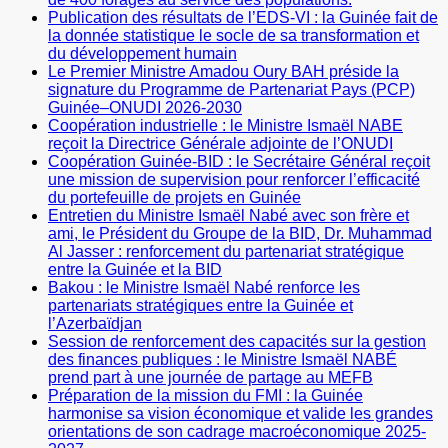
Publication des résultats de l’EDS-VI : la Guinée fait de
la donnée statistique le socle de sa transformation et
du développement humain
Le Premier Ministre Amadou Oury BAH préside la
signature du Programme de Partenariat Pays (PCP)
Guinée–ONUDI 2026-2030
Coopération industrielle : le Ministre Ismaël NABE
reçoit la Directrice Générale adjointe de l’ONUDI
Coopération Guinée-BID : le Secrétaire Général reçoit
une mission de supervision pour renforcer l’efficacité
du portefeuille de projets en Guinée
Entretien du Ministre Ismaël Nabé avec son frère et
ami, le Président du Groupe de la BID, Dr. Muhammad
Al Jasser : renforcement du partenariat stratégique
entre la Guinée et la BID
Bakou : le Ministre Ismaël Nabé renforce les
partenariats stratégiques entre la Guinée et
l’Azerbaïdjan
Session de renforcement des capacités sur la gestion
des finances publiques : le Ministre Ismaël NABÉ
prend part à une journée de partage au MEFB
Préparation de la mission du FMI : la Guinée
harmonise sa vision économique et valide les grandes
orientations de son cadrage macroéconomique 2025-