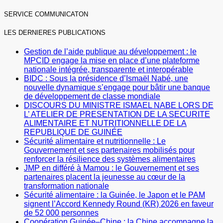
SERVICE COMMUNICATON
LES DERNIERES PUBLICATIONS
Gestion de l’aide publique au développement : le
MPCID engage la mise en place d’une plateforme
nationale intégrée, transparente et interopérable
BIDC : Sous la présidence d’Ismaël Nabé, une
nouvelle dynamique s’engage pour bâtir une banque
de développement de classe mondiale
DISCOURS DU MINISTRE ISMAEL NABE LORS DE
L’ ATELIER DE PRESENTATION DE LA SECURITE
ALIMENTAIRE ET NUTRITIONNELLE DE LA
REPUBLIQUE DE GUINÉE
Sécurité alimentaire et nutritionnelle : Le
Gouvernement et ses partenaires mobilisés pour
renforcer la résilience des systèmes alimentaires
JMP en différé à Mamou : le Gouvernement et ses
partenaires placent la jeunesse au cœur de la
transformation nationale
Sécurité alimentaire : la Guinée, le Japon et le PAM
signent l’Accord Kennedy Round (KR) 2026 en faveur
de 52 000 personnes
Coopération Guinée–Chine : la Chine accompagne la