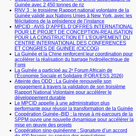
Guinée avec 2 450 tonnes de riz
RNV 3 : le troisième Rapport national volontaire de la
Guinée validé aux Nations Unies à New York, avec les
félicitations de la présidence de l’instance
MPCID : AVIS D’APPEL D’OFFRES INTERNATIONAL
POUR LE PROJET DE CONCEPTION-REALISATION
POUR LA CONSTRUCTION ET L’EQUIPEMENT DU
CENTRE INTERNATIONAL DES CONFERENCES
ET CONGRES DE GUINEE (CICCOG)
La Guinée et la Chine renforcent leur coordination pour
accélérer la réalisation du barrage hydroélectrique de
Fomi
La Guinée a participé au 2ᵉ Forum Africain de
l’Économie Sociale et Solidaire (FORA’ESS 2026)
Atteinte des ODD : La Guinée renouvelle son
engagement à travers la validation de son troisième
Rapport National Volontaire pour accélérer le
développement durable
Le MPCID appelle à une administration plus
performante pour réussir la transformation de la Guinée
Coopération Guinée–BID : la revue à mi-parcours de la
SPPM ouvre une nouvelle dynamique pour accélérer la
mise en œuvre des projets
Coopération sino-guinéenne : Signature d’un accord
de 400 forages au service des populations.