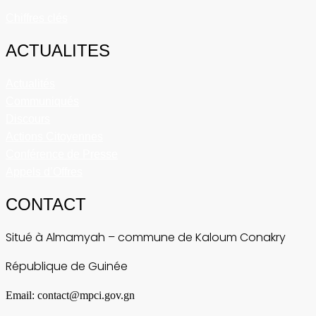
Chiffres clés
ACTUALITES
Actualités
Communiqués
Discours
Actions Citoyennes
Conférence de Presse
Appels d’Offres
CONTACT
Situé à Almamyah – commune de Kaloum Conakry
République de Guinée
Email: contact@mpci.gov.gn