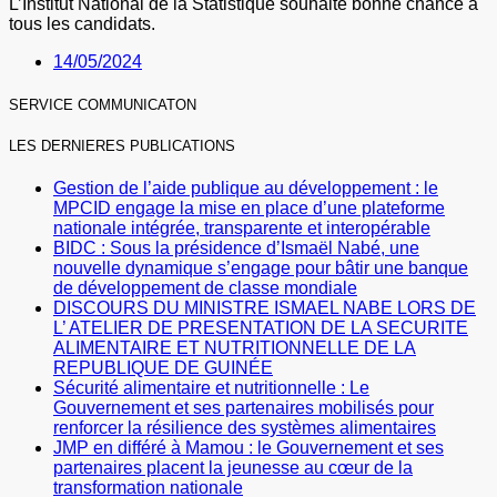
L’Institut National de la Statistique souhaite bonne chance à
tous les candidats.
14/05/2024
SERVICE COMMUNICATON
LES DERNIERES PUBLICATIONS
Gestion de l’aide publique au développement : le
MPCID engage la mise en place d’une plateforme
nationale intégrée, transparente et interopérable
BIDC : Sous la présidence d’Ismaël Nabé, une
nouvelle dynamique s’engage pour bâtir une banque
de développement de classe mondiale
DISCOURS DU MINISTRE ISMAEL NABE LORS DE
L’ ATELIER DE PRESENTATION DE LA SECURITE
ALIMENTAIRE ET NUTRITIONNELLE DE LA
REPUBLIQUE DE GUINÉE
Sécurité alimentaire et nutritionnelle : Le
Gouvernement et ses partenaires mobilisés pour
renforcer la résilience des systèmes alimentaires
JMP en différé à Mamou : le Gouvernement et ses
partenaires placent la jeunesse au cœur de la
transformation nationale