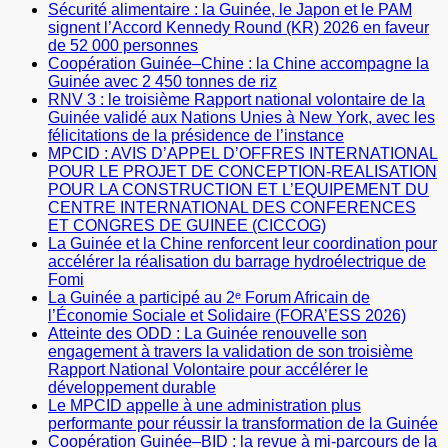
Sécurité alimentaire : la Guinée, le Japon et le PAM
signent l’Accord Kennedy Round (KR) 2026 en faveur
de 52 000 personnes
Coopération Guinée–Chine : la Chine accompagne la
Guinée avec 2 450 tonnes de riz
RNV 3 : le troisième Rapport national volontaire de la
Guinée validé aux Nations Unies à New York, avec les
félicitations de la présidence de l’instance
MPCID : AVIS D’APPEL D’OFFRES INTERNATIONAL
POUR LE PROJET DE CONCEPTION-REALISATION
POUR LA CONSTRUCTION ET L’EQUIPEMENT DU
CENTRE INTERNATIONAL DES CONFERENCES
ET CONGRES DE GUINEE (CICCOG)
La Guinée et la Chine renforcent leur coordination pour
accélérer la réalisation du barrage hydroélectrique de
Fomi
La Guinée a participé au 2ᵉ Forum Africain de
l’Économie Sociale et Solidaire (FORA’ESS 2026)
Atteinte des ODD : La Guinée renouvelle son
engagement à travers la validation de son troisième
Rapport National Volontaire pour accélérer le
développement durable
Le MPCID appelle à une administration plus
performante pour réussir la transformation de la Guinée
Coopération Guinée–BID : la revue à mi-parcours de la