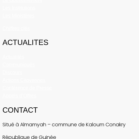
Le Gouvernement
Les Institutions
Les Ministères
Chiffres clés
ACTUALITES
Actualités
Communiqués
Discours
Actions Citoyennes
Conférence de Presse
Appels d’Offres
CONTACT
Situé à Almamyah – commune de Kaloum Conakry
République de Guinée