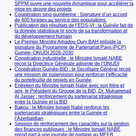
SPPM ouvre une nouvelle dynamique pour accélérer la
mise en œuvre des projets
Coopération sino-guinéenne : Signature d’un accord
de 400 forages au service des populations.
Publication des résultats de l’EDS-VI : la Guinée fait de
la donnée statistique le socle de sa transformation et
du développement humain
Le Premier Ministre Amadou Oury BAH préside la
signature du Programme de Partenariat Pays (PCP)
Guinée–ONUDI 2026-2030
Coopération industrielle : le Ministre Ismaël NABE
reçoit la Directrice Générale adjointe de l’ONUDI
Coopération Guinée-BID : le Secrétaire Général reçoit
une mission de supervision pour renforcer l’efficacité
du portefeuille de projets en Guinée
Entretien du Ministre Ismaël Nabé avec son frère et
ami, le Président du Groupe de la BID, Dr. Muhammad
Al Jasser : renforcement du partenariat stratégique
entre la Guinée et la BID
Bakou : le Ministre Ismaël Nabé renforce les
partenariats stratégiques entre la Guinée et
l’Azerbaïdjan
Session de renforcement des capacités sur la gestion
des finances publiques : le Ministre Ismaël NABÉ
prend part à une journée de partage au MEFB