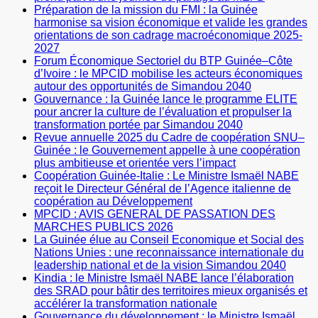
Préparation de la mission du FMI : la Guinée
harmonise sa vision économique et valide les grandes
orientations de son cadrage macroéconomique 2025-
2027
Forum Économique Sectoriel du BTP Guinée–Côte
d’Ivoire : le MPCID mobilise les acteurs économiques
autour des opportunités de Simandou 2040
Gouvernance : la Guinée lance le programme ELITE
pour ancrer la culture de l’évaluation et propulser la
transformation portée par Simandou 2040
Revue annuelle 2025 du Cadre de coopération SNU–
Guinée : le Gouvernement appelle à une coopération
plus ambitieuse et orientée vers l’impact
Coopération Guinée-Italie : Le Ministre Ismaël NABE
reçoit le Directeur Général de l’Agence italienne de
coopération au Développement
MPCID : AVIS GENERAL DE PASSATION DES
MARCHES PUBLICS 2026
La Guinée élue au Conseil Economique et Social des
Nations Unies : une reconnaissance internationale du
leadership national et de la vision Simandou 2040
Kindia : le Ministre Ismaël NABE lance l’élaboration
des SRAD pour bâtir des territoires mieux organisés et
accélérer la transformation nationale
Gouvernance du développement : le Ministre Ismaël