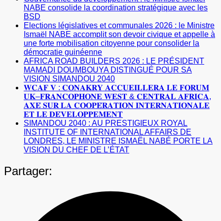
NABE consolide la coordination stratégique avec les
BSD
Elections législatives et communales 2026 : le Ministre
Ismaël NABE accomplit son devoir civique et appelle à
une forte mobilisation citoyenne pour consolider la
démocratie guinéenne
AFRICA ROAD BUILDERS 2026 : LE PRÉSIDENT
MAMADI DOUMBOUYA DISTINGUÉ POUR SA
VISION SIMANDOU 2040
𝐖𝐂𝐀𝐅 𝐕 : 𝐂𝐎𝐍𝐀𝐊𝐑𝐘 𝐀𝐂𝐂𝐔𝐄𝐈𝐋𝐋𝐄𝐑𝐀 𝐋𝐄 𝐅𝐎𝐑𝐔𝐌
𝐔𝐊–𝐅𝐑𝐀𝐍𝐂𝐎𝐏𝐇𝐎𝐍𝐄 𝐖𝐄𝐒𝐓 & 𝐂𝐄𝐍𝐓𝐑𝐀𝐋 𝐀𝐅𝐑𝐈𝐂𝐀,
𝐀𝐗𝐄́ 𝐒𝐔𝐑 𝐋𝐀 𝐂𝐎𝐎𝐏𝐄́𝐑𝐀𝐓𝐈𝐎𝐍 𝐈𝐍𝐓𝐄𝐑𝐍𝐀𝐓𝐈𝐎𝐍𝐀𝐋𝐄
𝐄𝐓 𝐋𝐄 𝐃𝐄́𝐕𝐄𝐋𝐎𝐏𝐏𝐄𝐌𝐄𝐍𝐓
SIMANDOU 2040 : AU PRESTIGIEUX ROYAL
INSTITUTE OF INTERNATIONAL AFFAIRS DE
LONDRES, LE MINISTRE ISMAËL NABÉ PORTE LA
VISION DU CHEF DE L’ÉTAT
Partager: