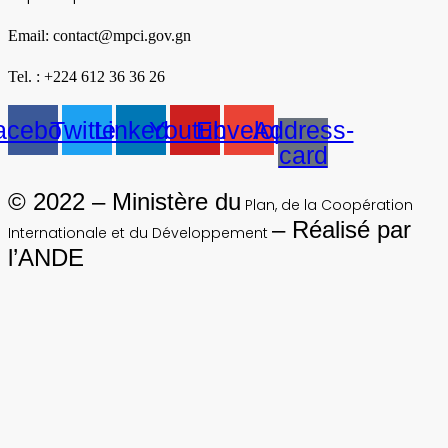
Email: contact@mpci.gov.gn
Tel. : +224 612 36 36 26
acebook
Twitter
Linkedin
Youtube
Envelope
Address-
card
© 2022 – Ministère du
Plan, de la Coopération
– Réalisé par
Internationale et du Développement
l’ANDE