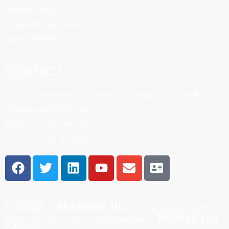
Actions Citoyennes
Conférence de Presse
Appels d’Offres
CONTACT
Situé à Almamyah – commune de Kaloum Conakry
République de Guinée
Email: contact@mpci.gov.gn
Tel. : +224 612 36 36 26
© 2022 – Ministère du
Plan, de la Coopération
– Réalisé par
Internationale et du Développement