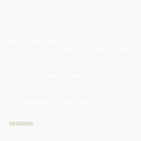
l’Ambassadeur du Japon, du Secrétaire Général du Ministère
de l’Enseignement Supérieur, de la Recherche Scientifique et
de l’Innovation, des représentants de la JICA en Guinée, ainsi
que de nombreux hauts cadres et étudiants.
𝗟’𝗼𝗯𝗷𝗲𝗰𝘁𝗶𝗳 𝗱𝘂 𝗽𝗿𝗼𝗴𝗿𝗮𝗺𝗺𝗲 « 𝗖𝗵𝗮𝗶𝗿𝗲 𝗝𝗜𝗖𝗔 » 𝗲𝘀𝘁 𝗱𝗲
𝗿𝗲𝗻𝗳𝗼𝗿𝗰𝗲𝗿 𝗹𝗲𝘀 𝗰𝗼𝗻𝗻𝗮𝗶𝘀𝘀𝗮𝗻𝗰𝗲𝘀 𝗱𝗲𝘀 𝗳𝘂𝘁𝘂𝗿𝘀 𝗹𝗲𝗮𝗱𝗲𝗿𝘀
𝗱𝗮𝗻𝘀 𝗹𝗲𝘀 𝗽𝗮𝘆𝘀 𝗽𝗮𝗿𝘁𝗲𝗻𝗮𝗶𝗿𝗲𝘀 𝗱𝘂 𝗝𝗮𝗽𝗼𝗻. 𝗘𝗻
𝗰𝗼𝗹𝗹𝗮𝗯𝗼𝗿𝗮𝘁𝗶𝗼𝗻 𝗮𝘃𝗲𝗰 𝗱𝗲𝘀 𝘂𝗻𝗶𝘃𝗲𝗿𝘀𝗶𝘁𝗲́𝘀 𝗷𝗮𝗽𝗼𝗻𝗮𝗶𝘀𝗲𝘀 𝗱𝗲
𝗿𝗲𝗻𝗼𝗺, 𝗰𝗲 𝗽𝗿𝗼𝗴𝗿𝗮𝗺𝗺𝗲 𝗽𝗿𝗼𝗽𝗼𝘀𝗲 𝗱𝗲𝘀 𝗰𝗼𝘂𝗿𝘀 𝘀𝘂𝗿
𝗱𝗶𝘃𝗲𝗿𝘀 𝘀𝘂𝗷𝗲𝘁𝘀 𝘁𝗲𝗹𝘀 𝗾𝘂𝗲 𝗹’𝗵𝗶𝘀𝘁𝗼𝗶𝗿𝗲, 𝗹𝗮 𝗽𝗼𝗹𝗶𝘁𝗶𝗾𝘂𝗲,
𝗹’𝗲́𝗱𝘂𝗰𝗮𝘁𝗶𝗼𝗻, 𝗹’𝗲́𝗰𝗼𝗻𝗼𝗺𝗶𝗲, 𝗹’𝗮𝗱𝗺𝗶𝗻𝗶𝘀𝘁𝗿𝗮𝘁𝗶𝗼𝗻 𝗽𝘂𝗯𝗹𝗶𝗾𝘂𝗲
𝗲𝘁 𝗹𝗮 𝗰𝗼𝗼𝗽𝗲́𝗿𝗮𝘁𝗶𝗼𝗻 𝗶𝗻𝘁𝗲𝗿𝗻𝗮𝘁𝗶𝗼𝗻𝗮𝗹𝗲.
24/10/2023