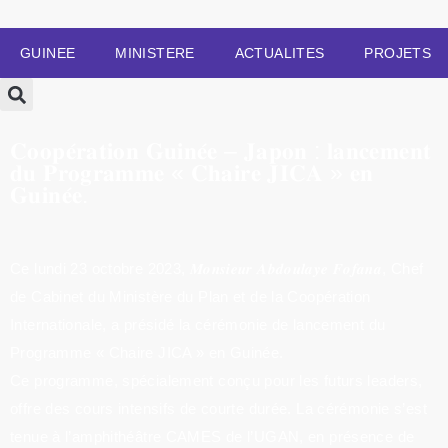
GUINEE
MINISTERE
ACTUALITES
PROJETS
𝐂𝐨𝐨𝐩𝐞́𝐫𝐚𝐭𝐢𝐨𝐧 𝐆𝐮𝐢𝐧𝐞́𝐞 – 𝐉𝐚𝐩𝐨𝐧 : 𝐥𝐚𝐧𝐜𝐞𝐦𝐞𝐧𝐭
𝐝𝐮 𝐏𝐫𝐨𝐠𝐫𝐚𝐦𝐦𝐞 « 𝐂𝐡𝐚𝐢𝐫𝐞 𝐉𝐈𝐂𝐀 » 𝐞𝐧
𝐆𝐮𝐢𝐧𝐞́𝐞.
Ce lundi 23 octobre 2023, 𝑴𝒐𝒏𝒔𝒊𝒆𝒖𝒓 𝑨𝒃𝒅𝒐𝒖𝒍𝒂𝒚𝒆 𝑭𝒐𝒇𝒂𝒏𝒂, Chef
de Cabinet du Ministère du Plan et de la Coopération
Internationale, a présidé la cérémonie de lancement du
Programme « Chaire JICA » en Guinée.
Ce programme, spécialement conçu pour les futurs leaders,
offre des cours intensifs de courte durée. La cérémonie s’est
tenue à l’amphithéâtre CAMES de l’UGAN, en présence de