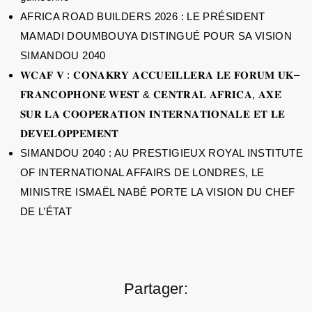
AFRICA ROAD BUILDERS 2026 : LE PRÉSIDENT
MAMADI DOUMBOUYA DISTINGUÉ POUR SA VISION
SIMANDOU 2040
𝐖𝐂𝐀𝐅 𝐕 : 𝐂𝐎𝐍𝐀𝐊𝐑𝐘 𝐀𝐂𝐂𝐔𝐄𝐈𝐋𝐋𝐄𝐑𝐀 𝐋𝐄 𝐅𝐎𝐑𝐔𝐌 𝐔𝐊–
𝐅𝐑𝐀𝐍𝐂𝐎𝐏𝐇𝐎𝐍𝐄 𝐖𝐄𝐒𝐓 & 𝐂𝐄𝐍𝐓𝐑𝐀𝐋 𝐀𝐅𝐑𝐈𝐂𝐀, 𝐀𝐗𝐄́
𝐒𝐔𝐑 𝐋𝐀 𝐂𝐎𝐎𝐏𝐄́𝐑𝐀𝐓𝐈𝐎𝐍 𝐈𝐍𝐓𝐄𝐑𝐍𝐀𝐓𝐈𝐎𝐍𝐀𝐋𝐄 𝐄𝐓 𝐋𝐄
𝐃𝐄́𝐕𝐄𝐋𝐎𝐏𝐏𝐄𝐌𝐄𝐍𝐓
SIMANDOU 2040 : AU PRESTIGIEUX ROYAL INSTITUTE
OF INTERNATIONAL AFFAIRS DE LONDRES, LE
MINISTRE ISMAËL NABÉ PORTE LA VISION DU CHEF
DE L’ÉTAT
Partager: